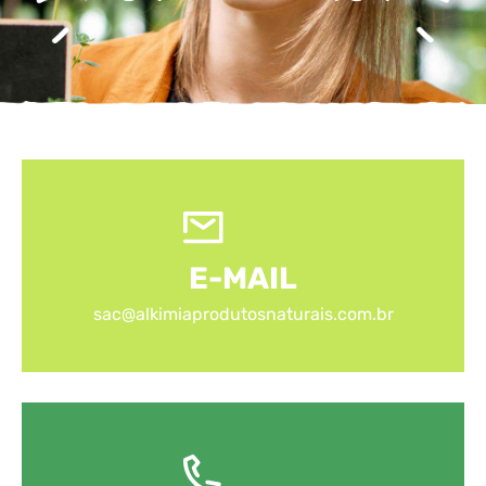
E-MAIL
sac@alkimiaprodutosnaturais.com.br