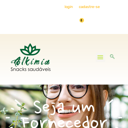
Bem-vindo, faça seu
login
ou
cadastre-se
0
Minha Conta
Seja um
Fornecedor