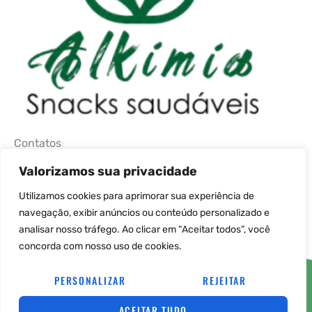
Contatos
Valorizamos sua privacidade
(11) 95664-4480
Utilizamos cookies para aprimorar sua experiência de
navegação, exibir anúncios ou conteúdo personalizado e
sac@alkimiaprodutosnaturais.com.br
analisar nosso tráfego. Ao clicar em “Aceitar todos”, você
concorda com nosso uso de cookies.
© COPYRIGHT 2026→ ALKIMIA PRODUTOS NATURAIS→ POR: CONEKI – SOLUÇÕES
DIGITAIS |
CRIAÇÃO DE SITES
PERSONALIZAR
REJEITAR
ACEITAR TUDO