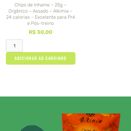
Chips de Inhame – 25g –
Orgânico – Assado – Alkimia –
24 calorias – Excelente para Pré
e Pós-treino
R$
30,00
ADICIONAR AO CARRINHO