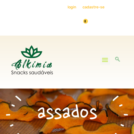
Bem-vindo, faça seu
login
ou
cadastre-se
0
Minha Conta
assados