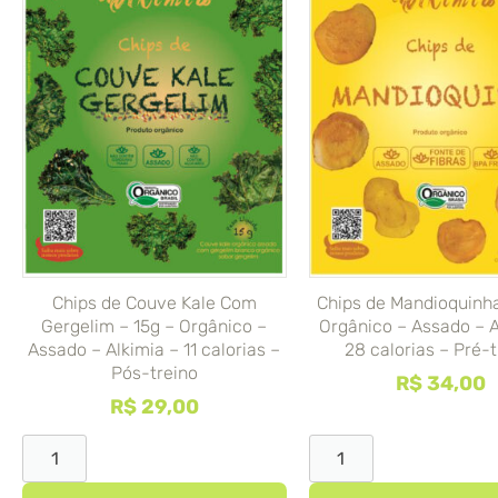
Chips de Couve Kale Com
Chips de Mandioquinha
Gergelim – 15g – Orgânico –
Orgânico – Assado – A
Assado – Alkimia – 11 calorias –
28 calorias – Pré-t
Pós-treino
R$
34,00
R$
29,00