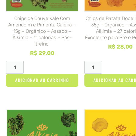
Chips de Couve Kale Com
Chips de Batata Doce 
Amendoim e Pimenta Caiena –
35g – Orgânico – As
15g – Orgânico – Assado –
Alkimia – 27 calor
Alkimia – 11 calorias – Pós-
Excelente para Pré e P
treino
R$
28,00
R$
29,00
ADICIONAR AO CARRINHO
ADICIONAR AO CAR