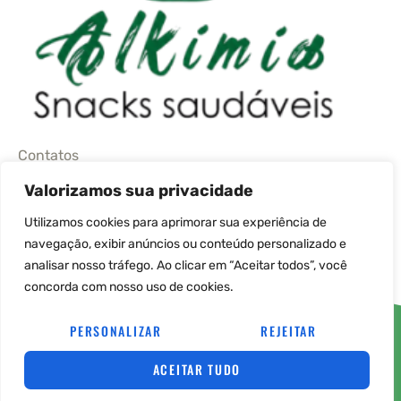
Contatos
Valorizamos sua privacidade
(11) 95664-4480
Utilizamos cookies para aprimorar sua experiência de
navegação, exibir anúncios ou conteúdo personalizado e
sac@alkimiaprodutosnaturais.com.br
analisar nosso tráfego. Ao clicar em “Aceitar todos”, você
concorda com nosso uso de cookies.
© COPYRIGHT 2026→ ALKIMIA PRODUTOS NATURAIS→ POR: CONEKI – SOLUÇÕES
DIGITAIS |
CRIAÇÃO DE SITES
PERSONALIZAR
REJEITAR
ACEITAR TUDO