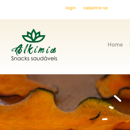
Bem-vindo, faça seu
login
ou
cadastre-se
Home