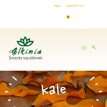
Bem-vindo, faça seu
login
ou
cadastre-se
0
Minha Conta
kale