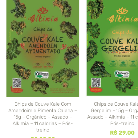
Chips de Couve Kale Com
Chips de Couve Ka
Amendoim e Pimenta Caiena –
Gergelim – 15g – Org
15g – Orgânico – Assado –
Assado – Alkimia – 11 c
Alkimia – 11 calorias – Pós-
Pós-treino
treino
R$
29,00