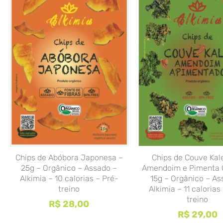
Chips de Abóbora Japonesa –
Chips de Couve Ka
25g – Orgânico – Assado –
Amendoim e Pimenta 
Alkimia – 10 calorias – Pré-
15g – Orgânico – As
treino
Alkimia – 11 calorias
treino
R$
28,00
R$
29,00