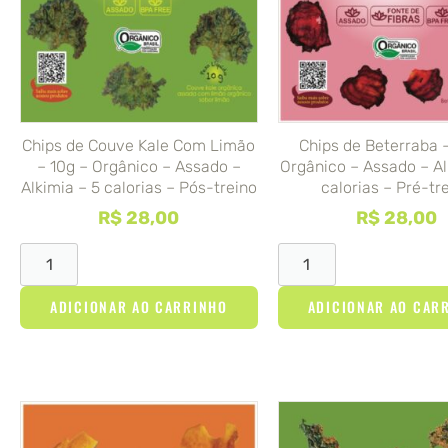
Chips de Couve Kale Com Limão
Chips de Beterraba 
– 10g – Orgânico – Assado –
Orgânico – Assado – Al
Alkimia – 5 calorias – Pós-treino
calorias – Pré-tr
R$
28,00
R$
28,00
ADICIONAR AO CARRINHO
ADICIONAR AO CAR