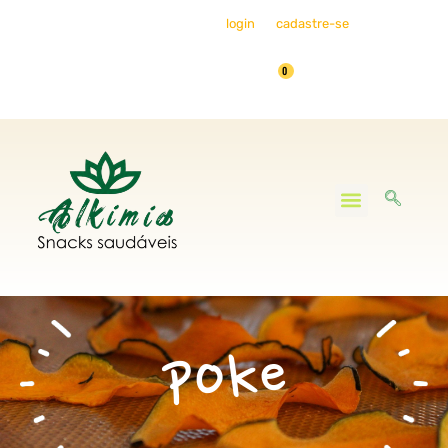
Bem-vindo, faça seu
login
ou
cadastre-se
0
Minha Conta
poke