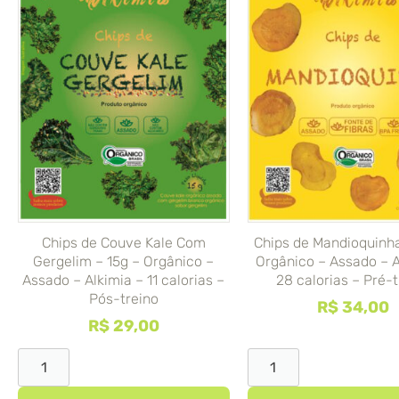
Chips de Couve Kale Com
Chips de Mandioquinha
Gergelim – 15g – Orgânico –
Orgânico – Assado – A
Assado – Alkimia – 11 calorias –
28 calorias – Pré-t
Pós-treino
R$
34,00
R$
29,00