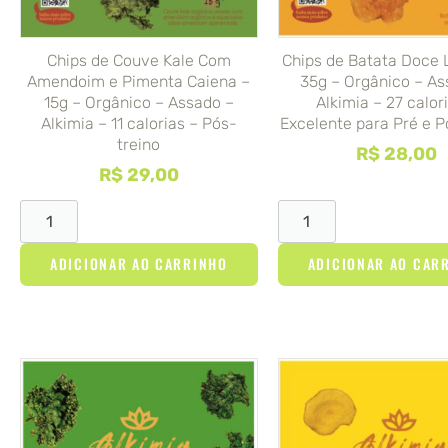
Chips de Couve Kale Com
Chips de Batata Doce 
Amendoim e Pimenta Caiena –
35g – Orgânico – As
15g – Orgânico – Assado –
Alkimia – 27 calor
Alkimia – 11 calorias – Pós-
Excelente para Pré e P
treino
R$
28,00
R$
29,00
ADICIONAR AO CARRINHO
ADICIONAR AO CAR