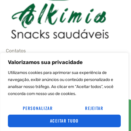
Contatos
Valorizamos sua privacidade
(11) 95664-4480
Utilizamos cookies para aprimorar sua experiência de
navegação, exibir anúncios ou conteúdo personalizado e
sac@alkimiaprodutosnaturais.com.br
analisar nosso tráfego. Ao clicar em “Aceitar todos”, você
concorda com nosso uso de cookies.
© COPYRIGHT 2026→ ALKIMIA PRODUTOS NATURAIS→ POR: CONEKI – SOLUÇÕES
DIGITAIS |
CRIAÇÃO DE SITES
PERSONALIZAR
REJEITAR
ACEITAR TUDO