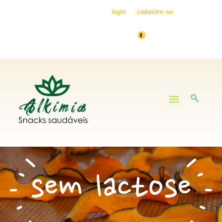
Bem-vindo, faça seu
login
ou
cadastre-se
0
Minha Conta
sem lactose