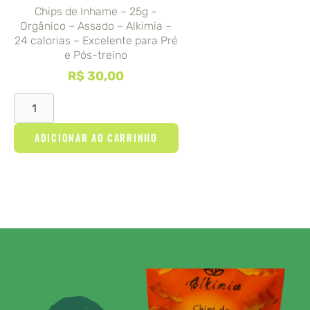
Chips de Inhame – 25g –
Orgânico – Assado – Alkimia –
24 calorias – Excelente para Pré
e Pós-treino
R$
30,00
ADICIONAR AO CARRINHO