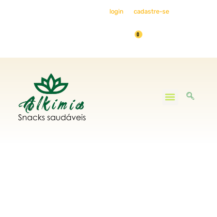
Bem-vindo, faça seu
login
ou
cadastre-se
0
Minha Conta
Você já
conhece a
Couve Kale?